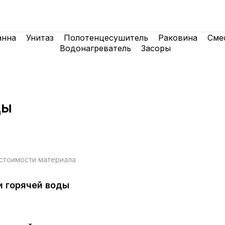
анна
Унитаз
Полотенцесушитель
Раковина
Сме
Водонагреватель
Засоры
ды
 стоимости материала
и горячей воды